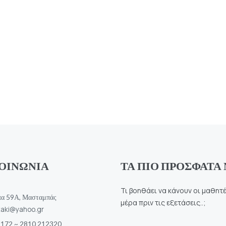
ΟΙΝΩΝΙΑ
ΤΑ ΠΙΟ ΠΡΟΣΦΑΤΑ
Τι βοηθάει να κάνουν οι μαθητέ
πα 59Α, Μασταμπάς
μέρα πριν τις εξετάσεις..;
staki@yahoo.gr
 172 ~ 2810 212320