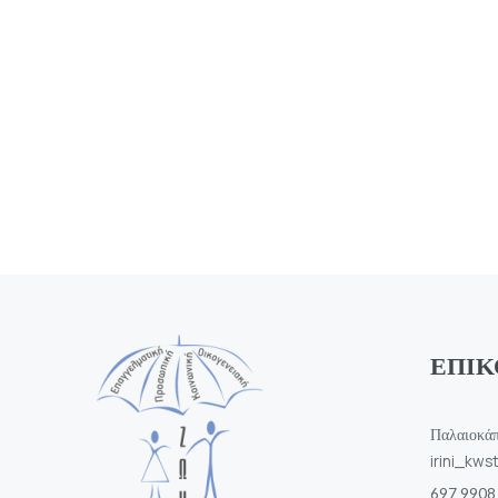
ΕΠΙΚ
Παλαιοκά
irini_kw
697 9908